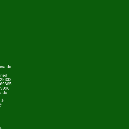
una.de
ried
428333
969365
89996
a.de
nd:
:
ch