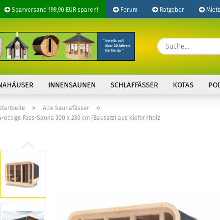
Sparversand 199,90 EUR sparen!
Forum
Ratgeber
Miet
Lieferland
E-Ma
NAHÄUSER
INNENSAUNEN
SCHLAFFÄSSER
KOTAS
PO
Pass
»
»
Startseite
Alle Saunafässer
4-eckige Fass-Sauna 300 x 230 cm (Bausatz) aus Kiefernholz
Konto 
Passw