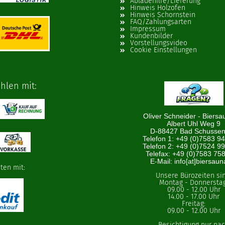
Abladehilfe/Lieferung
Hinweis Holzofen
Hinweis Schornstein
FAQ/Zahlungsarten
Impressum
Kundenbilder
Vorstellungsvideo
Cookie Einstellungen
len mit:
Oliver Schneider - Biersa
Albert Uhl Weg 9
D-88427 Bad Schussen
Telefon 1: +49 (0)7583 9
Telefon 2: +49 (0)7524 9
Telefax: +49 (0)7583 75
E-Mail: info[at]biersaun
aten mit:
Unsere Bürozeiten si
Montag - Donnerstag
09.00 - 12.00 Uhr
14.00 - 17.00 Uhr
Freitag:
09.00 - 12.00 Uhr
Besichtigung nur na