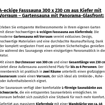
4-eckige Fasssauna 300 x 230 cm aus Kiefer mit
Vorraum – Gartensauna mit Panorama-Glasfront:
Erleben Sie entspannte Wellnessmomente in Ihrem eigenen Garten
mit dieser hochwertigen
4-eckigen Fasssauna aus Kiefernholz
. Die
moderne
Gartensauna mit Vorraum
vereint exklusives Design,
hochwertige Materialien und eine durchdachte Raumaufteilung. Dank
der komplett verglasten Front aus getöntem Sicherheitsglas genießen
Sie während des Saunagangs einen einzigartigen Panoramablick in die
Natur.
Mit einem
Durchmesser von 300 cm
und einer
Gesamtlänge von 230 c
bietet diese Außensauna ausreichend Platz für
bis zu 6 Personen
. Der
Innenbereich ist praktisch in
zwei Räume
unterteilt: einen großzügigen
Saunaraum
sowie einen
Vorraum
, der sich ideal als Umkleide-, Ruhe-
oder Aufenthaltsbereich eignet.
Der Saunaraum verfügt über komfortable
L-förmige Saunabänke aus
Schwarzerle
, die ein entspanntes Saunaerlebnis ermöglichen. Im
Vorraum befindet sich zusätzlich eine Sitzbank für noch mehr Komfort.
Gefertigt aus massivem
Kiefernholz
mit einer
Wandstärke von ca. 46