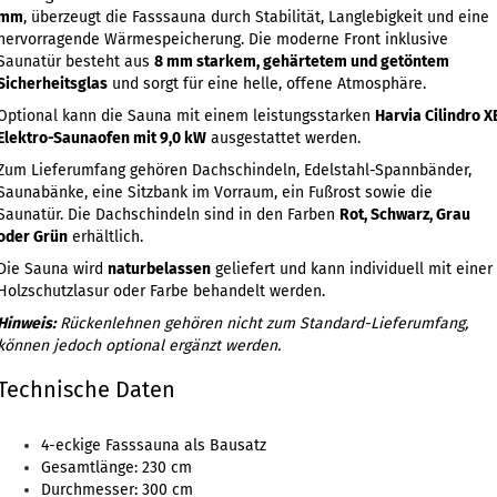
mm
, überzeugt die Fasssauna durch Stabilität, Langlebigkeit und eine
hervorragende Wärmespeicherung. Die moderne Front inklusive
Saunatür besteht aus
8 mm starkem, gehärtetem und getöntem
Sicherheitsglas
und sorgt für eine helle, offene Atmosphäre.
Optional kann die Sauna mit einem leistungsstarken
Harvia Cilindro X
Elektro-Saunaofen mit 9,0 kW
ausgestattet werden.
Zum Lieferumfang gehören Dachschindeln, Edelstahl-Spannbänder,
Saunabänke, eine Sitzbank im Vorraum, ein Fußrost sowie die
Saunatür. Die Dachschindeln sind in den Farben
Rot, Schwarz, Grau
oder Grün
erhältlich.
Die Sauna wird
naturbelassen
geliefert und kann individuell mit einer
Holzschutzlasur oder Farbe behandelt werden.
Hinweis:
Rückenlehnen gehören nicht zum Standard-Lieferumfang,
können jedoch optional ergänzt werden.
Technische Daten
4-eckige Fasssauna als Bausatz
Gesamtlänge: 230 cm
Durchmesser: 300 cm