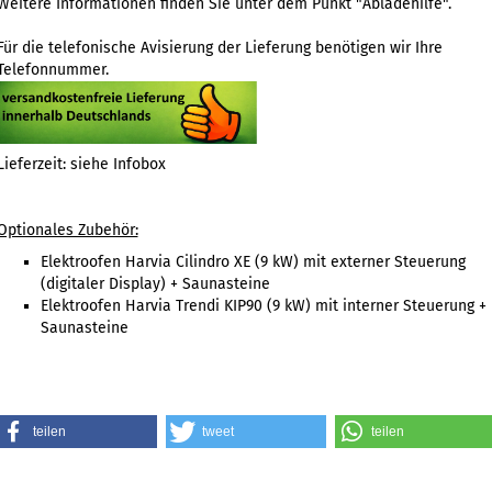
Weitere Informationen finden Sie unter dem Punkt
"Abladehilfe"
.
Für die telefonische Avisierung der Lieferung benötigen wir Ihre
Telefonnummer.
Lieferzeit: siehe Infobox
Optionales Zubehör:
Elektroofen Harvia Cilindro XE (9 kW) mit externer Steuerung
(digitaler Display) + Saunasteine
Elektroofen Harvia Trendi KIP90 (9 kW) mit interner Steuerung +
Saunasteine
teilen
tweet
teilen