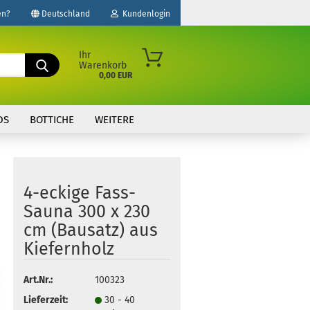
en?
Deutschland
Kundenlogin
Fachmann Nr. 1
für Gartensaunen
Ihr
Suche...
Warenkorb
0,00 EUR
il
DS
BOTTICHE
WEITERE
wort
4-eckige Fass-
Sauna 300 x 230
erstellen
cm (Bausatz) aus
ort vergessen?
Kiefernholz
Art.Nr.:
100323
Lieferzeit:
30 - 40