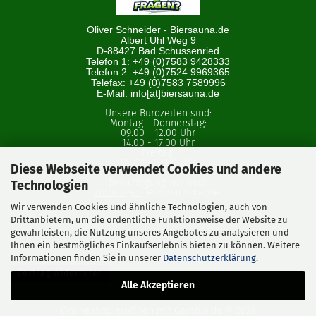
Oliver Schneider - Biersauna.de
Albert Uhl Weg 9
D-88427 Bad Schussenried
Telefon 1: +49 (0)7583 9428333
Telefon 2: +49 (0)7524 9969365
Telefax: +49 (0)7583 7589996
E-Mail: info[at]biersauna.de
Unsere Bürozeiten sind:
Montag - Donnerstag:
09.00 - 12.00 Uhr
14.00 - 17.00 Uhr
Freitag:
09.00 - 12.00 Uhr
Diese Webseite verwendet Cookies und andere
Besichtigung nur nach
Technologien
vorheriger
Terminabsprache.
Wir verwenden Cookies und ähnliche Technologien, auch von
Drittanbietern, um die ordentliche Funktionsweise der Website zu
gewährleisten, die Nutzung unseres Angebotes zu analysieren und
Ihnen ein bestmögliches Einkaufserlebnis bieten zu können. Weitere
Informationen finden Sie in unserer
Datenschutzerklärung
.
Vertrag widerrufen
Alle Akzeptieren
Onlineshop eröffnen
mit Gambio.de © 2026