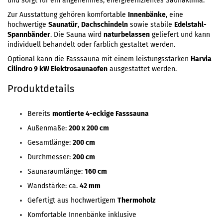
und sorgt für ein angenehmes, energieeffizientes Saunaklima.
Zur Ausstattung gehören komfortable
Innenbänke
, eine
hochwertige
Saunatür
,
Dachschindeln
sowie stabile
Edelstahl-
Spannbänder
. Die Sauna wird
naturbelassen
geliefert und kann
individuell behandelt oder farblich gestaltet werden.
Optional kann die Fasssauna mit einem leistungsstarken
Harvia
Cilindro 9 kW Elektrosaunaofen
ausgestattet werden.
Produktdetails
Bereits
montierte 4-eckige Fasssauna
Außenmaße:
200 x 200 cm
Gesamtlänge:
200 cm
Durchmesser:
200 cm
Saunaraumlänge:
160 cm
Wandstärke: ca.
42 mm
Gefertigt aus hochwertigem
Thermoholz
Komfortable Innenbänke inklusive