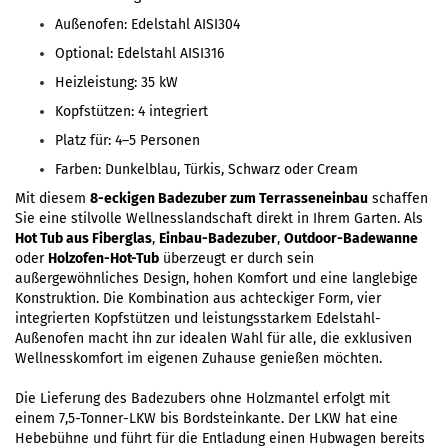
Außenofen: Edelstahl AISI304
Optional: Edelstahl AISI316
Heizleistung: 35 kW
Kopfstützen: 4 integriert
Platz für: 4–5 Personen
Farben: Dunkelblau, Türkis, Schwarz oder Cream
Mit diesem
8-eckigen Badezuber zum Terrasseneinbau
schaffen
Sie eine stilvolle Wellnesslandschaft direkt in Ihrem Garten. Als
Hot Tub aus Fiberglas
,
Einbau-Badezuber
,
Outdoor-Badewanne
oder
Holzofen-Hot-Tub
überzeugt er durch sein
außergewöhnliches Design, hohen Komfort und eine langlebige
Konstruktion. Die Kombination aus achteckiger Form, vier
integrierten Kopfstützen und leistungsstarkem Edelstahl-
Außenofen macht ihn zur idealen Wahl für alle, die exklusiven
Wellnesskomfort im eigenen Zuhause genießen möchten.
Die Lieferung des Badezubers ohne Holzmantel erfolgt mit
einem 7,5-Tonner-LKW bis Bordsteinkante. Der LKW hat eine
Hebebühne und führt für die Entladung einen Hubwagen bereits