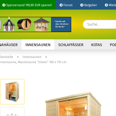
Sparversand 199,90 EUR sparen!
Forum
Ratgeber
Miet
Lieferland
E-Ma
NAHÄUSER
INNENSAUNEN
SCHLAFFÄSSER
KOTAS
PO
Pass
»
»
Startseite
Innensaunen
Innensauna, Massivsauna "Simon" 160 x 110 cm
Konto 
Passw