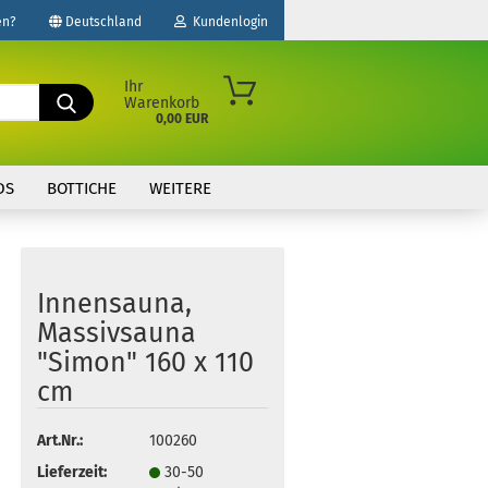
en?
Deutschland
Kundenlogin
Fachmann Nr. 1
für Gartensaunen
Ihr
Suche...
Warenkorb
0,00 EUR
il
DS
BOTTICHE
WEITERE
wort
Innensauna,
Massivsauna
erstellen
"Simon" 160 x 110
ort vergessen?
cm
Art.Nr.:
100260
Lieferzeit:
30-50