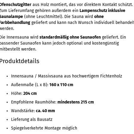
Ofenschutzgitter
aus Holz montiert, das vor direktem Kontakt schützt.
Zum Lieferumfang gehören außerdem ein
Lampenschutz inklusive
Saunalampe
(ohne Leuchtmittel). Die Sauna wird
ohne
Farbbehandlung
geliefert und kann nach Wunsch individuell behandel
werden.
Die Innensauna wird
standardmäßig ohne Saunaofen
geliefert. Ein
passender Saunaofen kann jedoch optional und kostengünstig
mitbestellt werden.
Produktdetails
Innensauna / Massivsauna aus hochwertigem Fichtenholz
Außenmaße (L x B):
160 x 110 cm
Höhe:
204 cm
Empfohlene Raumhöhe:
mindestens 215 cm
Wandstärke:
ca. 40 mm
Lieferung als Bausatz
Spiegelverkehrte Montage möglich