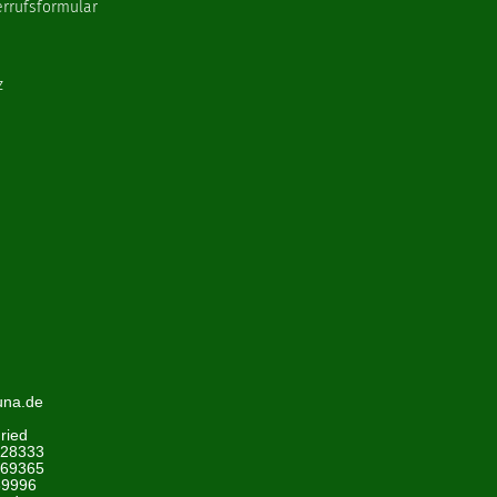
errufsformular
z
una.de
ried
428333
969365
89996