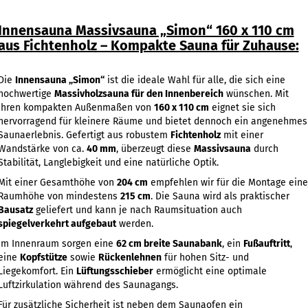
Innensauna Massivsauna „Simon“ 160 x 110 cm
aus Fichtenholz – Kompakte Sauna für Zuhause:
Die
Innensauna „Simon“
ist die ideale Wahl für alle, die sich eine
hochwertige
Massivholzsauna für den Innenbereich
wünschen. Mit
ihren kompakten Außenmaßen von
160 x 110 cm
eignet sie sich
hervorragend für kleinere Räume und bietet dennoch ein angenehmes
Saunaerlebnis. Gefertigt aus robustem
Fichtenholz
mit einer
Wandstärke von ca.
40 mm
, überzeugt diese
Massivsauna
durch
Stabilität, Langlebigkeit und eine natürliche Optik.
Mit einer Gesamthöhe von
204 cm
empfehlen wir für die Montage eine
Raumhöhe von mindestens
215 cm
. Die Sauna wird als praktischer
Bausatz
geliefert und kann je nach Raumsituation auch
spiegelverkehrt aufgebaut
werden.
Im Innenraum sorgen eine
62 cm breite Saunabank
, ein
Fußauftritt
,
eine
Kopfstütze
sowie
Rückenlehnen
für hohen Sitz- und
Liegekomfort. Ein
Lüftungsschieber
ermöglicht eine optimale
Luftzirkulation während des Saunagangs.
Für zusätzliche Sicherheit ist neben dem Saunaofen ein