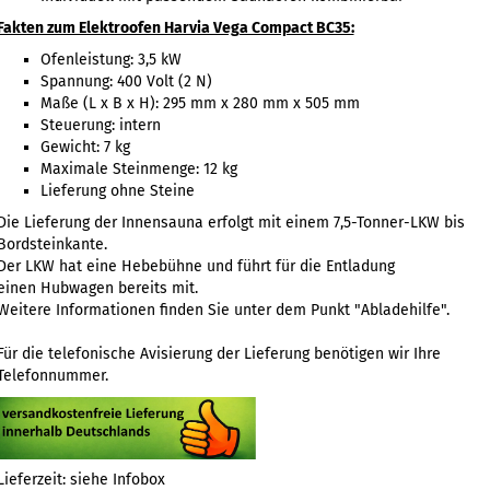
Fakten zum Elektroofen Harvia Vega Compact BC35:
Ofenleistung: 3,5 kW
Spannung: 400 Volt (2 N)
Maße (L x B x H): 295 mm x 280 mm x 505 mm
Steuerung: intern
Gewicht: 7 kg
Maximale Steinmenge: 12 kg
Lieferung ohne Steine
Die Lieferung der Innensauna erfolgt mit einem 7,5-Tonner-LKW bis
Bordsteinkante.
Der LKW hat eine Hebebühne und führt für die Entladung
einen Hubwagen bereits mit.
Weitere Informationen finden Sie unter dem Punkt
"Abladehilfe".
Für die telefonische Avisierung der Lieferung benötigen wir Ihre
Telefonnummer.
Lieferzeit: siehe Infobox